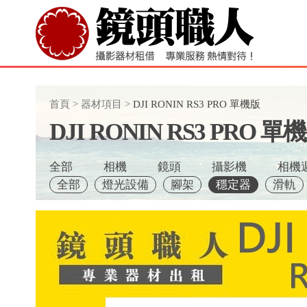
首頁
>
器材項目
>
DJI RONIN RS3 PRO 單機版
DJI RONIN RS3 PRO 單
全部
相機
鏡頭
攝影機
相機
全部
燈光設備
腳架
穩定器
滑軌