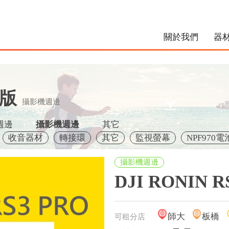
關於我們
器
機版
攝影機週邊
週邊
攝影機週邊
其它
收音器材
轉接環
其它
監視螢幕
NPF970電
攝影機週邊
DJI RONIN 
師大
板橋
可租分店