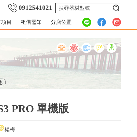
0912541021
材項目
租借需知
分店位置
池
RS3 PRO 單機版
楊梅