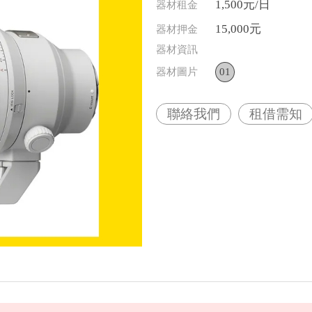
1,500元/日
器材租金
15,000元
器材押金
器材資訊
器材圖片
01
聯絡我們
租借需知