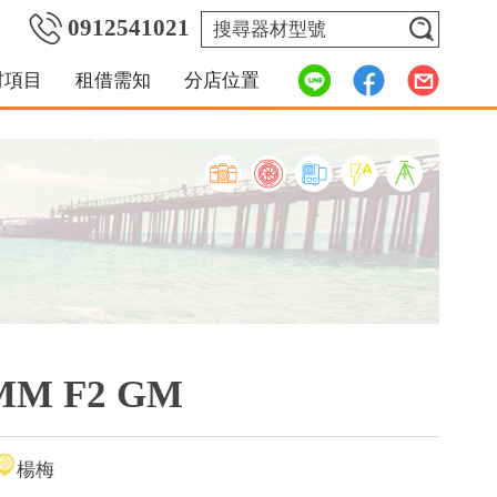
0912541021
材項目
租借需知
分店位置
0MM F2 GM
楊梅