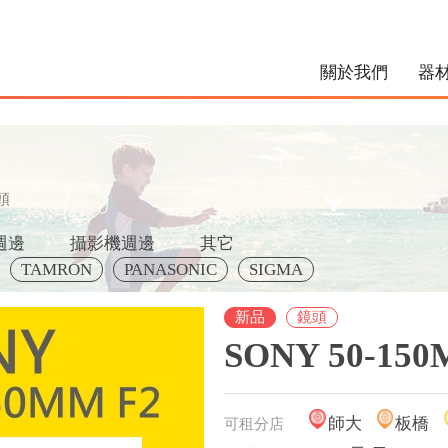
關於我們
器
頭
週邊
攝影機週邊
其它
TAMRON
PANASONIC
SIGMA
新品
鏡頭
SONY 50-15
師大
板橋
可租分店