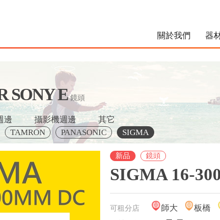
關於我們
器
R SONY E
鏡頭
週邊
攝影機週邊
其它
TAMRON
PANASONIC
SIGMA
新品
鏡頭
SIGMA 16-30
師大
板橋
可租分店