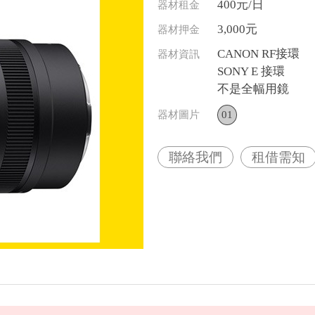
400元/日
器材租金
3,000元
器材押金
CANON RF接環
器材資訊
SONY E 接環
不是全幅用鏡
器材圖片
01
聯絡我們
租借需知