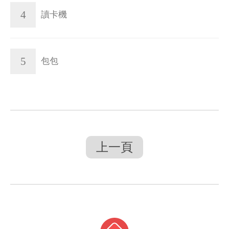
4
讀卡機
5
包包
上一頁