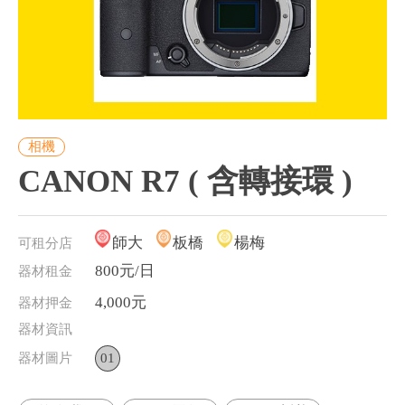
相機
CANON R7 ( 含轉接環 )
師大
板橋
楊梅
可租分店
800元/日
器材租金
4,000元
器材押金
器材資訊
器材圖片
01