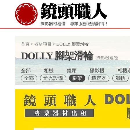
首頁
>
器材項目
>
DOLLY 腳架滑輪
DOLLY 腳架滑輪
攝影機週邊
全部
相機
鏡頭
攝影機
相機
全部
燈光設備
腳架
穩定器
滑軌