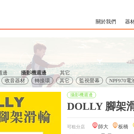
關於我們
器
週邊
攝影機週邊
其它
收音器材
轉接環
其它
監視螢幕
NPF970電
攝影機週邊
DOLLY 腳架
師大
板橋
可租分店