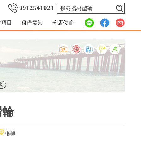
0912541021
材項目
租借需知
分店位置
池
滑輪
楊梅